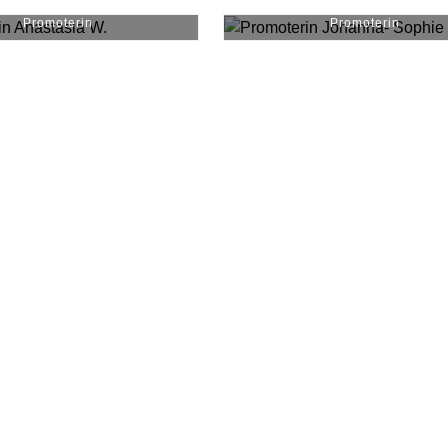
astasia W.
#
17436
Johanna- Sophie L.
#
488
Promoterin
Promoterin