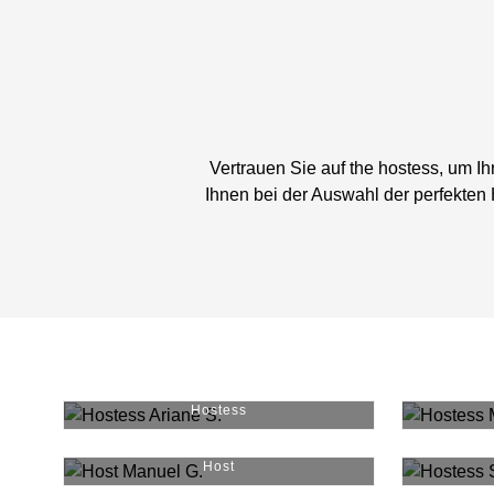
Vertrauen Sie auf the hostess, um I
Ihnen bei der Auswahl der perfekten 
Ariane S.
#
3292
Mar
Hostess
Manuel G.
#
21806
Host