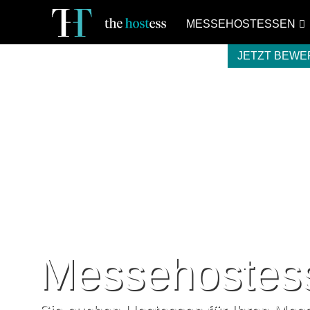
MESSEHOSTESSEN
JETZT BEW
Messehostess