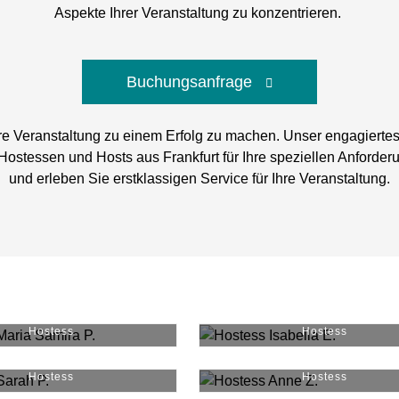
Aspekte Ihrer Veranstaltung zu konzentrieren.
Buchungsanfrage
hre Veranstaltung zu einem Erfolg zu machen. Unser engagierte
Hostessen und Hosts aus Frankfurt für Ihre speziellen Anforder
und erleben Sie erstklassigen Service für Ihre Veranstaltung.
ia Samira P.
#
24569
Isabella E.
#
6995
Hostess
Hostess
Sarah P.
#
29047
Anne Z.
#
53073
Hostess
Hostess