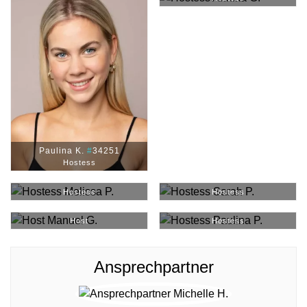
Paulina K.
#
34251
Hostess
Melissa P.
#
29819
Sarah P.
#
29047
Hostess
Hostess
Manuel G.
#
21806
Paulina P.
#
12383
Host
Hostess
Ansprechpartner