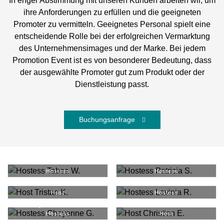
In enger Abstimmung mit unseren Kunden arbeiten wir, um
ihre Anforderungen zu erfüllen und die geeigneten
Promoter zu vermitteln. Geeignetes Personal spielt eine
entscheidende Rolle bei der erfolgreichen Vermarktung
des Unternehmensimages und der Marke. Bei jedem
Promotion Event ist es von besonderer Bedeutung, dass
der ausgewählte Promoter gut zum Produkt oder der
Dienstleistung passt.
Buchungsanfrage
Tabea W.
#
2560
Patricia S.
#
3713
Hostess
Hostess
Tristan K.
#
3189
Lavinia R.
#
6447
Host
Hostess
Cheyenne G.
#
6181
Christian E.
#
5127
Hostess
Host