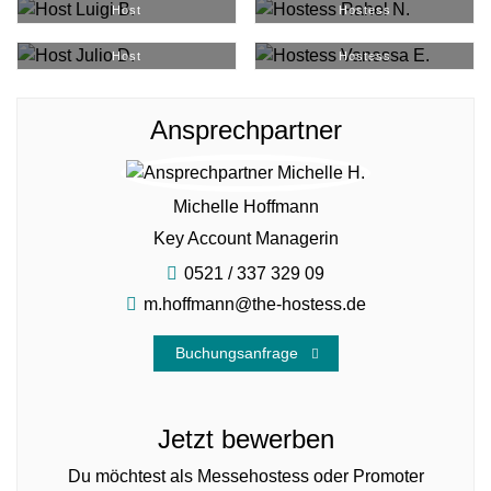
Host
Hostess
Julio D.
#
37370
Vanessa E.
#
33454
Host
Hostess
Ansprechpartner
Michelle Hoffmann
Key Account Managerin
0521 / 337 329 09
m.hoffmann@the-hostess.de
Buchungsanfrage
Jetzt bewerben
Du möchtest als Messehostess oder Promoter