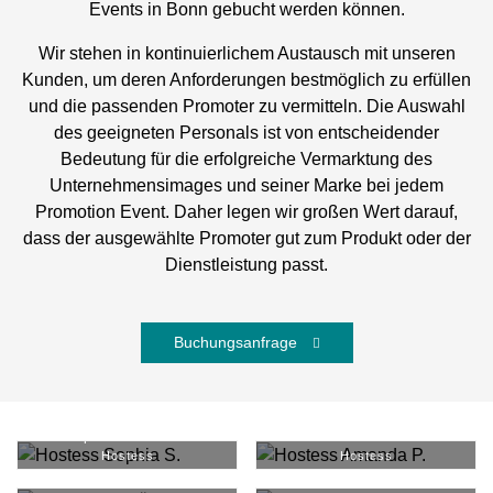
Events in Bonn gebucht werden können.
Wir stehen in kontinuierlichem Austausch mit unseren
Kunden, um deren Anforderungen bestmöglich zu erfüllen
und die passenden Promoter zu vermitteln. Die Auswahl
des geeigneten Personals ist von entscheidender
Bedeutung für die erfolgreiche Vermarktung des
Unternehmensimages und seiner Marke bei jedem
Promotion Event. Daher legen wir großen Wert darauf,
dass der ausgewählte Promoter gut zum Produkt oder der
Dienstleistung passt.
Buchungsanfrage
Sophia S.
#
19909
Amanda P.
#
37351
Hostess
Hostess
Nur Ö.
#
36249
Felix G.
#
38783