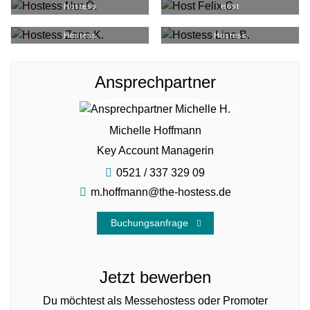
Hostess
Host
Zana K.
#
36453
Lina B.
#
44963
Hostess
Hostess
Ansprechpartner
Michelle Hoffmann
Key Account Managerin
0521 / 337 329 09
m.hoffmann@the-hostess.de
Buchungsanfrage
Jetzt bewerben
Du möchtest als Messehostess oder Promoter