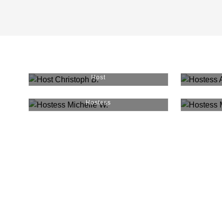
Christoph B.
#
4570
Host
Michelle W.
#
12688
Hostess