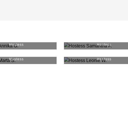
Annika G.
#
33309
Samantha F.
#
2874
Hostess
Hostess
Marta S.
#
36641
Leonie W.
#
30360
Hostess
Hostess