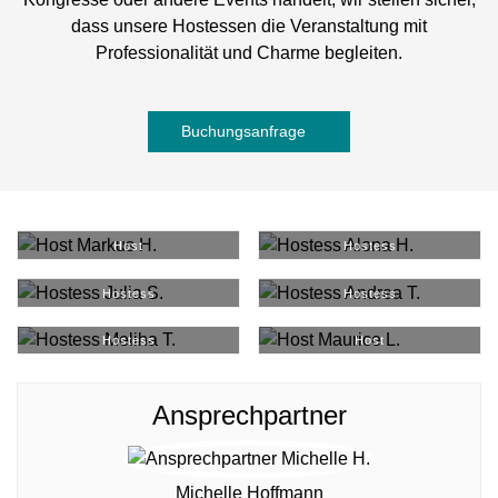
dass unsere Hostessen die Veranstaltung mit
Professionalität und Charme begleiten.
Buchungsanfrage
Markus H.
#
34529
Alona H.
#
7985
Host
Hostess
Julia S.
#
35558
Andrea T.
#
36118
Hostess
Hostess
Meliha T.
#
37763
Maurice L.
#
5140
Hostess
Host
Ansprechpartner
Michelle Hoffmann