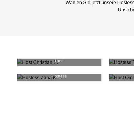
Wählen Sie jetzt unsere Hostess
Unsiche
Christian E.
#
5127
Host
Zana K.
#
36453
Hostess