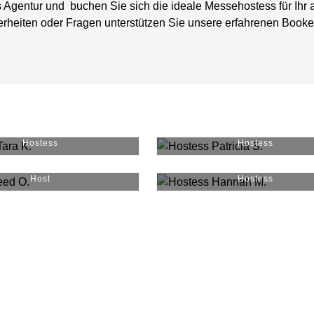
 Agentur und buchen Sie sich die ideale Messehostess für Ihr
rheiten oder Fragen unterstützen Sie unsere erfahrenen Booke
Tara K.
#
32131
Patricia S.
#
3713
Hostess
Hostess
Omeed O.
#
12067
Hannah M.
#
18544
Host
Hostess