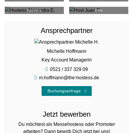
Alexandra E.
#
30054
Juan C.
#
9379
Hostess
Host
Ansprechpartner
Michelle Hoffmann
Key Account Managerin
0521 / 337 329 09
m.hoffmann@the-hostess.de
Buchungsanfrage
Jetzt bewerben
Du möchtest als Messehostess oder Promoter
arbeiten? Dann bewirb Dich jetzt bei uns!