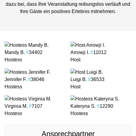
dazu bei, dass Ihre Veranstaltung reibungslos verläuft und
Ihre Gäste ein positives Erlebnis mitnehmen.
Mandy B.
#
34402
Arrowji I.
#
11012
Hostess
Host
Jennifer F.
#
38046
Luigi B.
#
36533
Hostess
Host
Virginia M.
#
7107
Kateryna S.
#
12290
Hostess
Hostess
Ansprechpartner