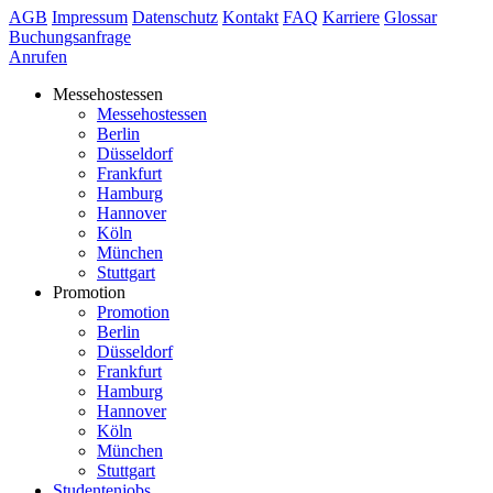
AGB
Impressum
Datenschutz
Kontakt
FAQ
Karriere
Glossar
Buchungsanfrage
Anrufen
Messehostessen
Messehostessen
Berlin
Düsseldorf
Frankfurt
Hamburg
Hannover
Köln
München
Stuttgart
Promotion
Promotion
Berlin
Düsseldorf
Frankfurt
Hamburg
Hannover
Köln
München
Stuttgart
Studentenjobs