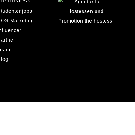
the hostess
tudentenjobs
POS-Marketing
nfluencer
artner
Team
Blog