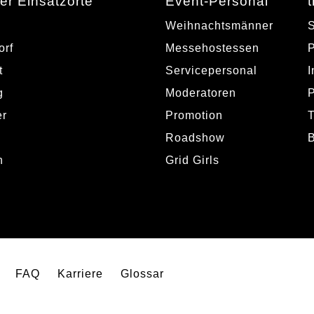
er Einsatzorte
Event-Personal
Weihnachtsmänner
S
orf
Messehostessen
t
Servicepersonal
I
g
Moderatoren
P
r
Promotion
Roadshow
n
Grid Girls
FAQ
Karriere
Glossar