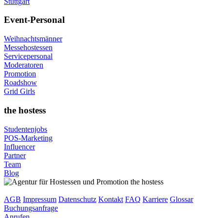
Stuttgart
Event-Personal
Weihnachtsmänner
Messehostessen
Servicepersonal
Moderatoren
Promotion
Roadshow
Grid Girls
the hostess
Studentenjobs
POS-Marketing
Influencer
Partner
Team
Blog
AGB
Impressum
Datenschutz
Kontakt
FAQ
Karriere
Glossar
Buchungsanfrage
Anrufen